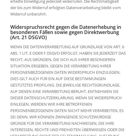
erteilte Einwilligung jederzeit widerrufen. Die Rechtmäßigkeit
der bis zum Widerruf erfolgten Datenverarbeitung bleibt vom
Widerruf unberührt.
Widerspruchsrecht gegen die Datenerhebung in
besonderen Fällen sowie gegen Direktwerbung
(Art. 21 DSGVO)
WENN DIE DATENVERARBEITUNG AUF GRUNDLAGE VON ART. 6
ABS. 1 LIT. E ODER F DSGVO ERFOLGT, HABEN SIE JEDERZEIT DAS
RECHT, AUS GRÜNDEN, DIE SICH AUS IHRER BESONDEREN
SITUATION ERGEBEN, GEGEN DIE VERARBEITUNG IHRER
PERSONENBEZOGENEN DATEN WIDERSPRUCH EINZULEGEN;
DIES GILT AUCH FÜR EIN AUF DIESE BESTIMMUNGEN
GESTÜTZTES PROFILING. DIE JEWEILIGE RECHTSGRUNDLAGE,
AUF DENEN EINE VERARBEITUNG BERUHT, ENTNEHMEN SIE
DIESER DATENSCHUTZERKLÄRUNG. WENN SIE WIDERSPRUCH
EINLEGEN, WERDEN WIR IHRE BETROFFENEN
PERSONENBEZOGENEN DATEN NICHT MEHR VERARBEITEN, ES
SEI DENN, WIR KÖNNEN ZWINGENDE SCHUTZWÜRDIGE
GRÜNDE FÜR DIE VERARBEITUNG NACHWEISEN, DIE IHRE
INTERESSEN, RECHTE UND FREIHEITEN ÜBERWIEGEN ODER DIE
VERARBEITUNG DIENT DER GELTENDMACHUNG, AUSÜBUNG